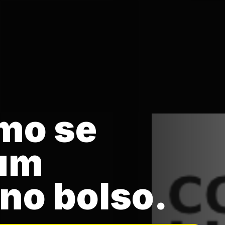
mo se
 um
 no bolso.